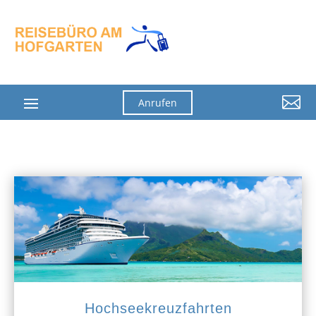

Anrufen
Hochseekreuzfahrten