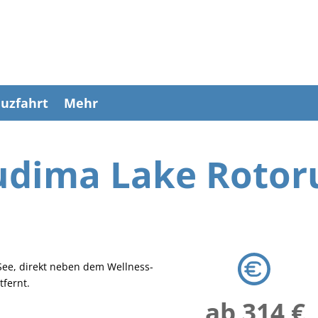
uzfahrt
Mehr
udima Lake Rotor
 See, direkt neben dem Wellness-
tfernt.
ab 314 €